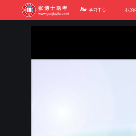
学习中心
我的
k12678