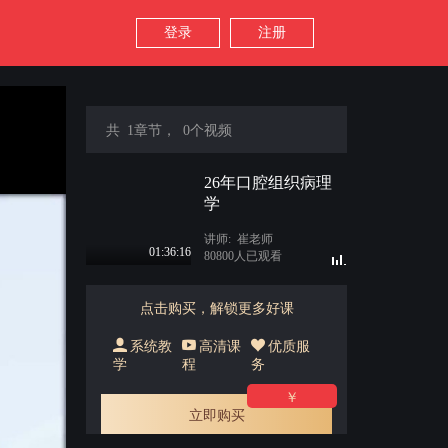
登录
注册
共 1章节， 0个视频
26年口腔组织病理
学
讲师: 崔老师
01:36:16
80800人已观看
点击购买，解锁更多好课

系统教

高清课

优质服
学
程
务
￥
立即购买